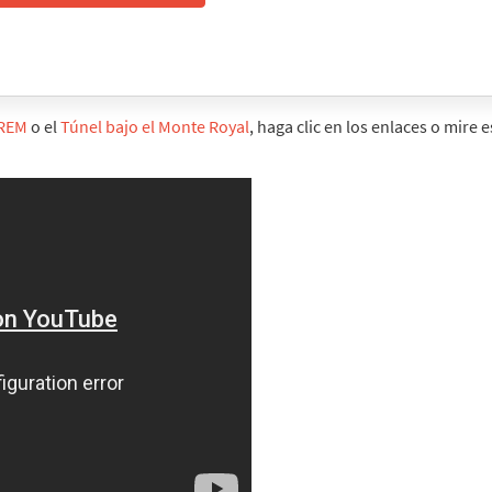
REM
o el
Túnel bajo el Monte Royal
, haga clic en los enlaces o mire e