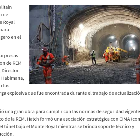
litain
jo de
e Royal
 para
gero en el
Sorpresas
tion de REM
 Director
n Habimana,
n los
rga explosiva que fue encontrada durante el trabajo de actualizació
rió una gran obra para cumplir con las normas de seguridad vigente
rico de la REM. Hatch formó una asociación estratégica con CIMA (c
del túnel bajo el Monte Royal mientras se brinda soporte técnico y
ucción.