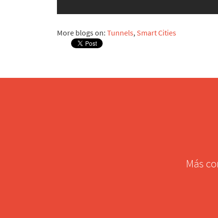
More blogs on:
Tunnels
,
Smart Cities
Más co