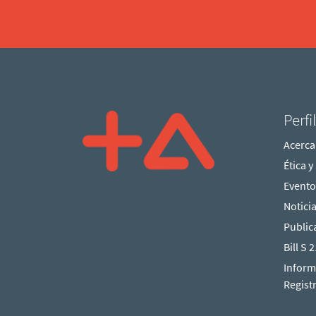
Perfi
Acerca
Ética 
Evento
Notici
Public
Bill S 
Inform
Regist