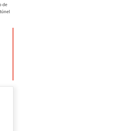
o de
 túnel