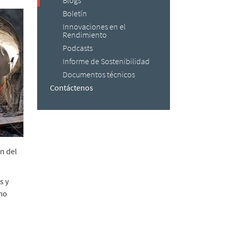
Blogs
Boletín
Innovaciones en el
Rendimiento
Podcasts
Informe de Sostenibilidad
Documentos técnicos
Contáctenos
n del
s y
omo