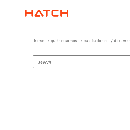
home
quiénes somos
publicaciones
document