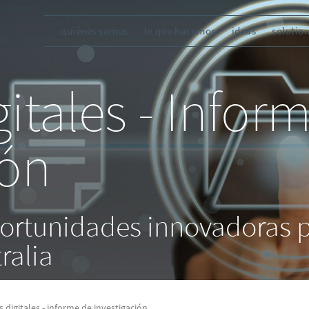
quiénes somos
lo que hacemos
ideas
solutio
itales - Infor
ión
portunidades innovadoras p
ralia
s digitales - informe de investigación