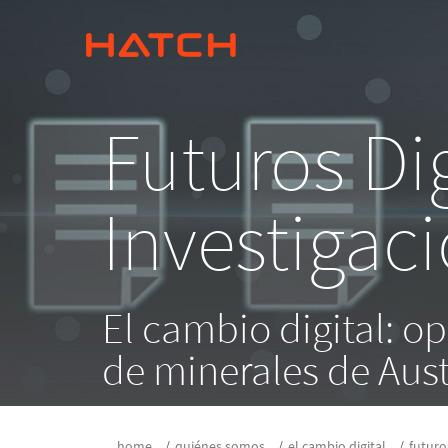
Futuros Dig
Investigac
El cambio digital: o
de minerales de Aust
home
quiénes somos
el cambio digital
futuro