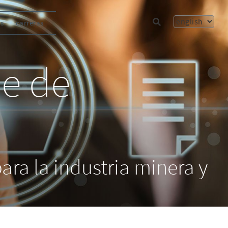
ns
carreras
me de
ara la industria minera y