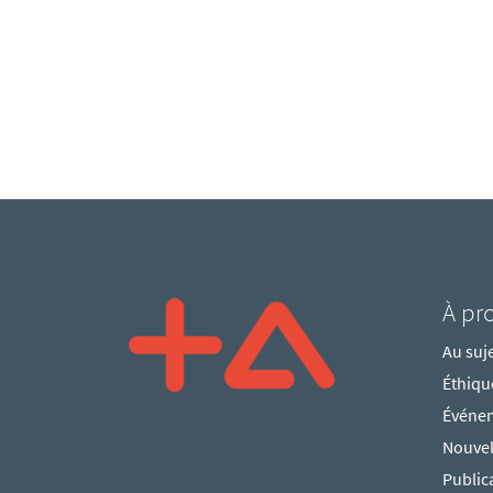
À pr
Au suje
Éthique
Événem
Nouvel
Public