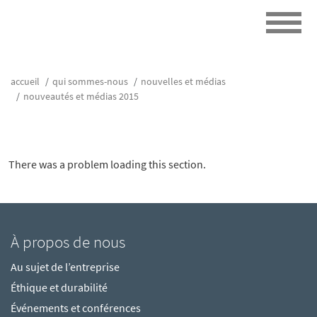
accueil
qui sommes-nous
nouvelles et médias
nouveautés et médias 2015
There was a problem loading this section.
À propos de nous
Au sujet de l’entreprise
Éthique et durabilité
Événements et conférences